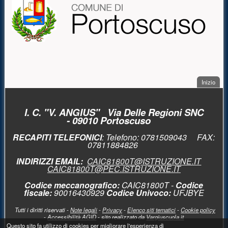
. Sal
Inizio
PIÈ DI PAGINA
I. C. "V. ANGIUS" Via Delle Regioni SNC
- 09010 Portoscuso
RECAPITI TELEFONICI
: Telefono:
0781509043 FAX:
0781
1884826
INDIRIZZI EMAIL:
CAIC81800T@ISTRUZIONE.IT
CAIC81800T@PEC.ISTRUZIONE.IT
Codice meccanografico
:
CAIC81800T -
Codice
fiscale:
90016430929
Codice Univoco:
UFJBYE
Tutti i diritti riservati -
Note legali
-
Privacy
-
Elenco siti tematici
-
Cookie policy
-
Accessibilità AGID
- sito realizzato da
Vargiuscuola.it
Messaggio di avviso
Questo sito fa utilizzo di cookies per migliorare l'esperienza di