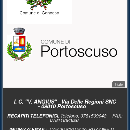
. Sal
Inizio
PIÈ DI PAGINA
I. C. "V. ANGIUS" Via Delle Regioni SNC
- 09010 Portoscuso
RECAPITI TELEFONICI
: Telefono:
0781509043 FAX:
0781
1884826
INDIRIZZI EMAIL:
CAIC81800T@ISTRUZIONE.IT