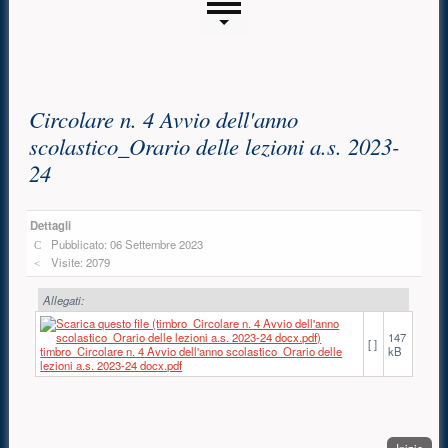
Menu laterale
Contenuto principale
Circolare n. 4 Avvio dell'anno
scolastico_Orario delle lezioni a.s. 2023-
24
Dettagli
Pubblicato: 06 Settembre 2023
Visite: 2079
Allegati:
147
[ ]
timbro_Circolare n. 4 Avvio dell'anno scolastico_Orario delle
kB
lezioni a.s. 2023-24 docx.pdf
. Sal
Inizio