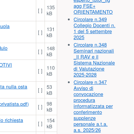
Risorse aggiuntive
Ultime circolari
Circolare n.5
Orario delle lezioni
del mese di
settembre a.s.