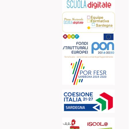
kB
conferimento
supplenze
o richiesta
154
[ ]
personale a.t.a.
kB
a.s. 2025/26
112
[ ]
kB
111
[ ]
kB
113
[ ]
kB
df
Richiesta-
94
[ ]
kB