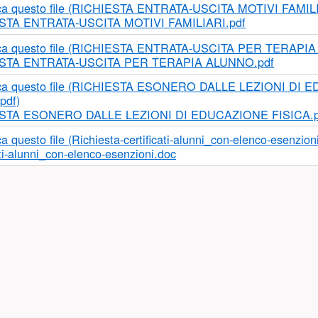
i:
torizzazione uscite didattiche- foto-video.pdf
odulo delega uscita da scuola Infanzia-Primaria_23.pdf
utorizzazione uscita autonoma alunni Scuola Secondaria.pdf
All.5_Mo
anze-allergie.pdf
RTIFICAZIONE ENTRATA-USCITA MOTIVI FAMILIARI.pdf
modello richies