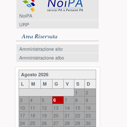
Modulo d
Comodat
RICHIE
Google Classroom
RICHIE
RICHIE
Registro Elettronico Famiglia
certific
MAD