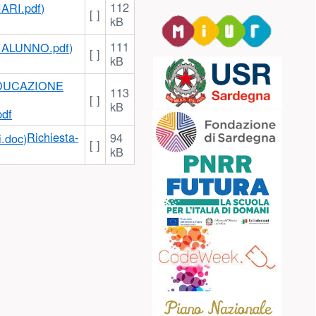
2025-26
180
Circolare n.350
[ ]
kB
Avviso selezione
esperto_tutor_fig
agg FSE+
135
[ ]
ORIENTAMENTO
kB
Circolare n.349
Collegio Docenti n.
131
1 del 5 settembre
[ ]
kB
2025
Circolare n.348
dulo
148
Seminari nazionali
[ ]
kB
_Il RAV e il
Sistema Nazionale
110
di Valutazione
[ ]
kB
2025-2028
Circolare n.347
ta nulla osta
53
Avviso di
[ ]
kB
convocazione
procedura
98
informatizzata per
[ ]