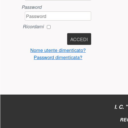
10
11
12
13
14
15
16
17
18
19
20
21
22
23
24
25
26
27
28
29
30
31
Contavisite
Oggi
8
Ieri
24
Questa settimana
91
Questo mese
110
Sempre
81427
Kubik-Rubik Joomla! Extensions