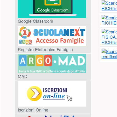
Allegat
All.1_Au
Albo Pretorio On Line
All.2_M
Archivio albo
All.3_A
intoller
Orientamento Scolastico
AUTOCE
.pdf
Registro Elettronico Docenti