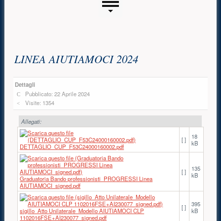
Menu laterale
Contenuto principale
LINEA AIUTIAMOCI 2024
Dettagli
Pubblicato: 22 Aprile 2024
Visite: 1354
Allegati:
18
[ ]
kB
DETTAGLIO_CUP_F53C24000160002.pdf
135
[ ]
kB
Graduatoria Bando professionisti_PROGRESSI Linea
AIUTIAMOCI_signed.pdf
395
[ ]
sigillo_Atto Unilaterale_Modello AIUTIAMOCI CLP
kB
1102016FSE+AI230077_signed.pdf