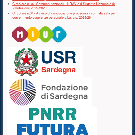
Circolare n.348 Seminari nazionali _Il RAV e il Sistema Nazionale di
Valutazione 2025-2028
Circolare n.347 Avviso di convocazione procedura informatizzata per
conferimento supplenze personale a.t.a. a.s. 2025/26