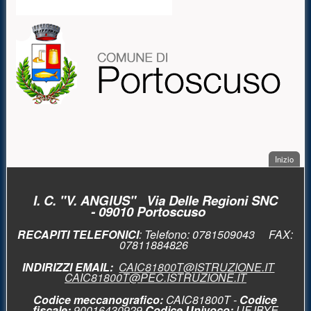
. Sal
Inizio
PIÈ DI PAGINA
I. C. "V. ANGIUS" Via Delle Regioni SNC
- 09010 Portoscuso
RECAPITI TELEFONICI
: Telefono:
0781509043 FAX:
0781
1884826
INDIRIZZI EMAIL:
CAIC81800T@ISTRUZIONE.IT
CAIC81800T@PEC.ISTRUZIONE.IT
Codice meccanografico
:
CAIC81800T -
Codice
fiscale:
90016430929
Codice Univoco:
UFJBYE